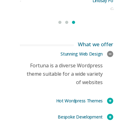
Lindsay Ford
keting Manager
CEO
What we offer
Stunning Web Design
Fortuna is a diverse Wordpress
theme suitable for a wide variety
of websites
Hot Wordpress Themes
Bespoke Development