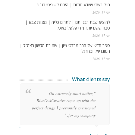
חייל בשבי שיודע סודות | היחס לשופטי בג"ץ
יוני 17, 2026
להוציא שבת רבנו תם | לתרום כליה | מצוות צבא |
טבח ששם יותר מדי פלפל באוכל
יוני 17, 2026
ספר חדש של הרב מרדכי ציון | שמירת הלשון בצה"ל |
המונדיאל וכדורגל
יוני 17, 2026
What clients say
g
"On extremely short notice,
h,
BlueOwlCreative came up with the
!"
perfect design I previously envisioned
for my company. "
rge Stoner