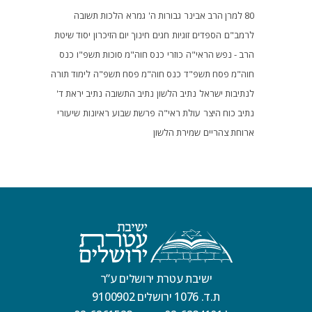
80 למרן הרב אבינר
גבורות ה'
גמרא
הלכות תשובה
לרמב"ם
הספדים
זוגיות
חגים
חינוך
יום הזיכרון
יסוד שיטת
הרב - נפש הראי"ה
כוזרי
כנס חוה"מ סוכות תשפ"ו
כנס
חוה"מ פסח תשפ"ד
כנס חוה"מ פסח תשפ"ה
לימוד תורה
לנתיבות ישראל
נתיב הלשון
נתיב התשובה
נתיב יראת ד'
נתיב כוח היצר
עולת ראי"ה
פרשת שבוע
ראיונות
שיעורי
ארוחת צהריים
שמירת הלשון
ישיבת עטרת ירושלים ע”ר
ת.ד. 1076 ירושלים 9100902