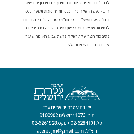
לרמב"ם
הספדים
זוגיות
חגים
חינוך
יום הזיכרון
יסוד שיטת
הרב - נפש הראי"ה
כוזרי
כנס חוה"מ סוכות תשפ"ו
כנס
חוה"מ פסח תשפ"ד
כנס חוה"מ פסח תשפ"ה
לימוד תורה
לנתיבות ישראל
נתיב הלשון
נתיב התשובה
נתיב יראת ד'
נתיב כוח היצר
עולת ראי"ה
פרשת שבוע
ראיונות
שיעורי
ארוחת צהריים
שמירת הלשון
ישיבת עטרת ירושלים ע”ר
ת.ד. 1076 ירושלים 9100902
טל.02-6284101
•
פקס.02-6261528
דוא”ל. ateret.jm@gmail.com