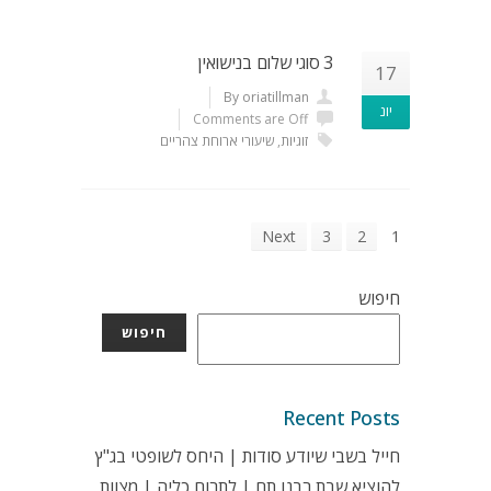
3 סוגי שלום בנישואין
17
By oriatillman
יונ
Comments are Off
זוגיות
,
שיעורי ארוחת צהריים
Next
3
2
1
חיפוש
חיפוש
Recent Posts
חייל בשבי שיודע סודות | היחס לשופטי בג"ץ
להוציא שבת רבנו תם | לתרום כליה | מצוות