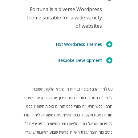
Fortuna is a diverse Wordpress
theme suitable for a wide variety
of websites
Hot Wordpress Themes
Bespoke Development
80 למרן הרב אבינר
גבורות ה'
גמרא
הלכות תשובה
לרמב"ם
הספדים
זוגיות
חגים
חינוך
יום הזיכרון
יסוד שיטת
הרב - נפש הראי"ה
כוזרי
כנס חוה"מ סוכות תשפ"ו
כנס
חוה"מ פסח תשפ"ד
כנס חוה"מ פסח תשפ"ה
לימוד תורה
לנתיבות ישראל
נתיב הלשון
נתיב התשובה
נתיב יראת ד'
נתיב כוח היצר
עולת ראי"ה
פרשת שבוע
ראיונות
שיעורי