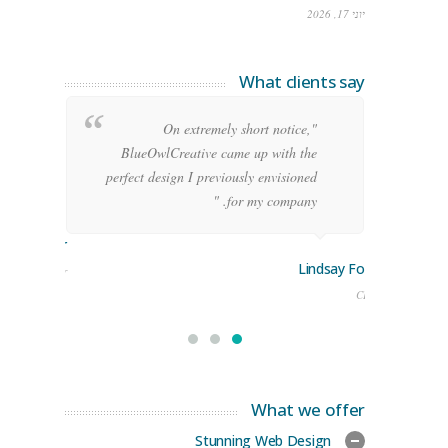
יוני 17, 2026
What clients say
g
"On extremely short notice,
h,
BlueOwlCreative came up with the
!"
perfect design I previously envisioned
for my company. "
rge Stoner
Lindsay Ford
keting Manager
CEO
What we offer
Stunning Web Design