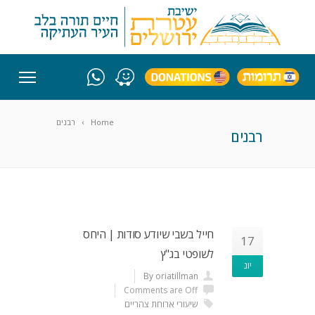
Home
רבנים
רבנים
חייל בשבי שיודע סודות | היחס
17
לשופטי בג"ץ
יונ
By oriatillman
Comments are Off
שיעורי ארוחת צהריים