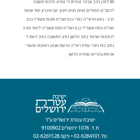
80 למרן הרב אבינר
גבורות ה'
גמרא
הלכות תשובה
לרמב"ם
הספדים
זוגיות
חגים
חינוך
יום הזיכרון
יסוד שיטת
הרב - נפש הראי"ה
כוזרי
כנס חוה"מ סוכות תשפ"ו
כנס
חוה"מ פסח תשפ"ד
כנס חוה"מ פסח תשפ"ה
לימוד תורה
לנתיבות ישראל
נתיב הלשון
נתיב התשובה
נתיב יראת ד'
נתיב כוח היצר
עולת ראי"ה
פרשת שבוע
ראיונות
שיעורי
ארוחת צהריים
שמירת הלשון
ישיבת עטרת ירושלים ע”ר
ת.ד. 1076 ירושלים 9100902
טל.02-6284101
•
פקס.02-6261528