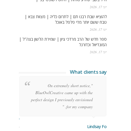
יוני 17, 2026
להוציא שבת רבנו תם | לתרום כליה | מצוות צבא |
טבח ששם יותר מדי פלפל באוכל
יוני 17, 2026
ספר חדש של הרב מרדכי ציון | שמירת הלשון בצה"ל |
המונדיאל וכדורגל
יוני 17, 2026
What clients say
g
"On extremely short notice,
h,
BlueOwlCreative came up with the
!"
perfect design I previously envisioned
for my company. "
rge Stoner
Lindsay Ford
keting Manager