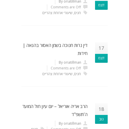
By oriatillman
דצמ
Comments are Off
חגים
,
שיעורי ארוחת צהריים
דין נרות חנוכה בשמן האסור בהנאה |
17
חידות
דצמ
By oriatillman
Comments are Off
חגים
,
שיעורי ארוחת צהריים
הרב אריה אוריאל – יום עיון חול המועד
18
ה'תשפ"ד
נוב
By oriatillman