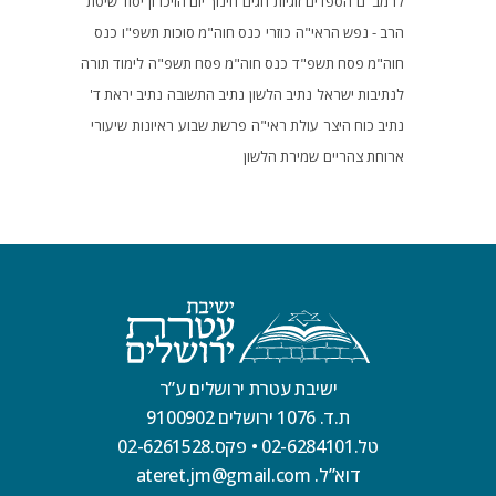
לרמב"ם
הספדים
זוגיות
חגים
חינוך
יום הזיכרון
יסוד שיטת
הרב - נפש הראי"ה
כוזרי
כנס חוה"מ סוכות תשפ"ו
כנס
חוה"מ פסח תשפ"ד
כנס חוה"מ פסח תשפ"ה
לימוד תורה
לנתיבות ישראל
נתיב הלשון
נתיב התשובה
נתיב יראת ד'
נתיב כוח היצר
עולת ראי"ה
פרשת שבוע
ראיונות
שיעורי
ארוחת צהריים
שמירת הלשון
ישיבת עטרת ירושלים ע”ר
ת.ד. 1076 ירושלים 9100902
טל.02-6284101
•
פקס.02-6261528
דוא”ל. ateret.jm@gmail.com