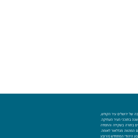
ה של ירושלים עיר הקודש,
וך למקום המקדש הוקמה לפני כ-40 שנה בתוככי העיר העתיקה.
למידים העוסקים בתורה בשקידה והתמדה
 המהווה מגדלאור לאומה.
בע היהודי המתחדש (הרובע