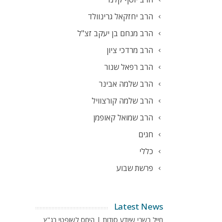
הרב יחזקאל גרינוולד
הרב מנחם בן יעקב זצ"ל
הרב מרדכי ציון
הרב רפאל שנור
הרב שלמה אבינר
הרב שלמה קורצוויל
הרב שמואל קאופמן
חגים
כללי
פרשת שבוע
Latest News
חייל בשבי שיודע סודות | היחס לשופטי בג"ץ