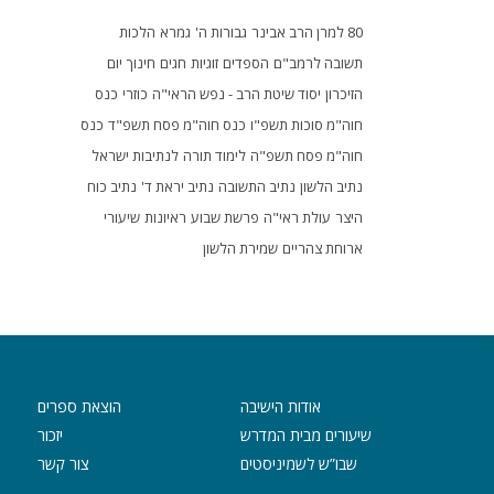
80 למרן הרב אבינר
גבורות ה'
גמרא
הלכות
תשובה לרמב"ם
הספדים
זוגיות
חגים
חינוך
יום
הזיכרון
יסוד שיטת הרב - נפש הראי"ה
כוזרי
כנס
חוה"מ סוכות תשפ"ו
כנס חוה"מ פסח תשפ"ד
כנס
חוה"מ פסח תשפ"ה
לימוד תורה
לנתיבות ישראל
נתיב הלשון
נתיב התשובה
נתיב יראת ד'
נתיב כוח
היצר
עולת ראי"ה
פרשת שבוע
ראיונות
שיעורי
ארוחת צהריים
שמירת הלשון
אודות הישיבה
הוצאת ספרים
שיעורים מבית המדרש
יזכור
שבו”ש לשמיניסטים
צור קשר