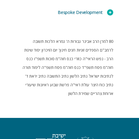
Bespoke Development
80 למרן הרב אבינר
גבורות ה'
גמרא
הלכות תשובה
לרמב"ם
הספדים
זוגיות
חגים
חינוך
יום הזיכרון
יסוד שיטת
הרב - נפש הראי"ה
כוזרי
כנס חוה"מ סוכות תשפ"ו
כנס
חוה"מ פסח תשפ"ד
כנס חוה"מ פסח תשפ"ה
לימוד תורה
לנתיבות ישראל
נתיב הלשון
נתיב התשובה
נתיב יראת ד'
נתיב כוח היצר
עולת ראי"ה
פרשת שבוע
ראיונות
שיעורי
ארוחת צהריים
שמירת הלשון