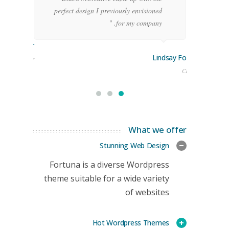
!"
perfect design I previously envisioned
for my company. "
rge Stoner
Lindsay Ford
keting Manager
CEO
What we offer
Stunning Web Design
Fortuna is a diverse Wordpress
theme suitable for a wide variety
of websites
Hot Wordpress Themes