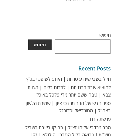
חיפוש
חיפוש
Recent Posts
חייל בשבי שיודע סודות | היחס לשופטי בג"ץ
להוציא שבת רבנו תם | לתרום כליה | מצוות
צבא | טבח ששם יותר מדי פלפל באוכל
ספר חדש של הרב מרדכי ציון | שמירת הלשון
בצה"ל | המונדיאל וכדורגל
פרשת קרח
הרב מרדכי אליהו זצ"ל | רב-קו בשבת בשביל
מוצ"ש | נבואה בליל הסדר| הילולא | זקן