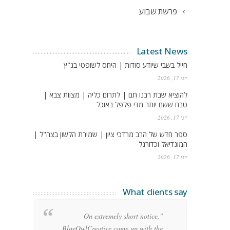
פרשת שבוע
Latest News
חייל בשבי שיודע סודות | היחס לשופטי בג"ץ
יוני 17, 2026
להוציא שבת רבנו תם | לתרום כליה | מצוות צבא |
טבח ששם יותר מדי פלפל באוכל
יוני 17, 2026
ספר חדש של הרב מרדכי ציון | שמירת הלשון בצה"ל |
המונדיאל וכדורגל
יוני 17, 2026
What clients say
g
"On extremely short notice,
h,
BlueOwlCreative came up with the