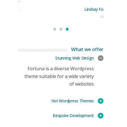
rge Stoner
Lindsay Ford
keting Manager
CEO
What we offer
Stunning Web Design
Fortuna is a diverse Wordpress
theme suitable for a wide variety
of websites
Hot Wordpress Themes
Bespoke Development