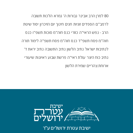
80 למרן הרב אבינר
גבורות ה'
גמרא
הלכות תשובה
לרמב"ם
הספדים
זוגיות
חגים
חינוך
יום הזיכרון
יסוד שיטת
הרב - נפש הראי"ה
כוזרי
כנס חוה"מ סוכות תשפ"ו
כנס
חוה"מ פסח תשפ"ד
כנס חוה"מ פסח תשפ"ה
לימוד תורה
לנתיבות ישראל
נתיב הלשון
נתיב התשובה
נתיב יראת ד'
נתיב כוח היצר
עולת ראי"ה
פרשת שבוע
ראיונות
שיעורי
ארוחת צהריים
שמירת הלשון
ישיבת עטרת ירושלים ע”ר